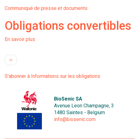
Placement
Communiqué de presse et documents
privé
Obligations convertibles
En savoir plus
sur
Obligations
convertibles
Pagination
Page précédente
‹‹
S'abonner à Informations sur les obligations
BioSenic SA
Avenue Leon Champagne, 3
1480 Saintes - Belgium
info@biosenic.com