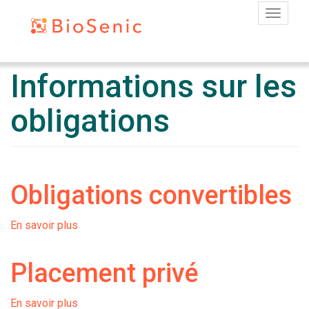
Toggle
Informations sur les
Aller
au
contenu
obligations
principal
Obligations convertibles
En savoir plus
sur
Obligations
convertibles
Placement privé
En savoir plus
sur